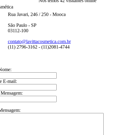
Nós temos 42 visitantes online
smética
Rua Javari, 246 / 250 - Mooca
São Paulo - SP
03112-100
contato@lavittacosmetica.com.br
(11) 2796-3162 - (11)2081-4744
 Nome:
 E-mail:
 Mensagem:
 Mensagem: